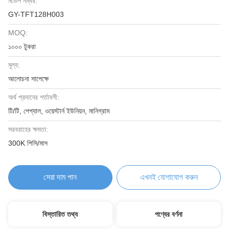
মডেল নম্বর:
GY-TFT128H003
MOQ:
১০০০ টুকরা
মূল্য:
আলোচনা সাপেক্ষে
অর্থ প্রদানের শর্তাবলী:
টি/টি, পেপ্যাল, ওয়েস্টার্ন ইউনিয়ন, মানিগ্রাম
সরবরাহের ক্ষমতা:
300K পিসি/মাস
সেরা দাম পান
এখনই যোগাযোগ করুন
বিস্তারিত তথ্য
পণ্যের বর্ণনা