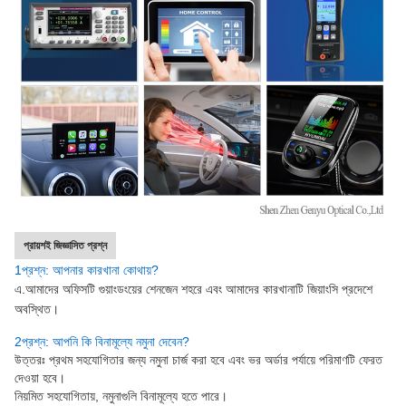
প্রায়শই জিজ্ঞাসিত প্রশ্ন
1
প্রশ্ন: আপনার কারখানা কোথায়?
এ.
আমাদের অফিসটি গুয়াংডংয়ের শেনজেন শহরে এবং আমাদের কারখানাটি জিয়াংসি প্রদেশে
অবস্থিত।
2প্রশ্ন: আপনি কি বিনামূল্যে নমুনা দেবেন?
উত্তরঃ প্রথম সহযোগিতার জন্য নমুনা চার্জ করা হবে এবং ভর অর্ডার পর্যায়ে পরিমাণটি ফেরত
দেওয়া হবে।
নিয়মিত সহযোগিতায়, নমুনাগুলি বিনামূল্যে হতে পারে।