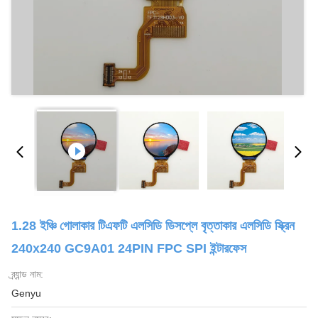
1.28 ইঞ্চি গোলাকার টিএফটি এলসিডি ডিসপ্লে বৃত্তাকার এলসিডি স্ক্রিন
240x240 GC9A01 24PIN FPC SPI ইন্টারফেস
ব্র্যান্ড নাম:
Genyu