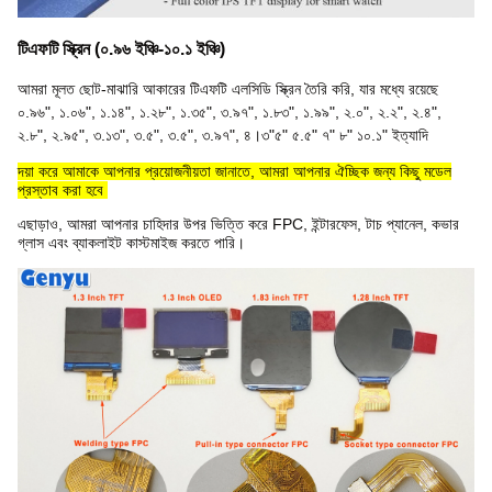
টিএফটি স্ক্রিন (০.৯৬ ইঞ্চি-১০.১ ইঞ্চি)
আমরা মূলত ছোট-মাঝারি আকারের টিএফটি এলসিডি স্ক্রিন তৈরি করি, যার মধ্যে রয়েছে
০.৯৬", ১.০৬", ১.১৪", ১.২৮", ১.৩৫", ৩.৯৭", ১.৮৩", ১.৯৯", ২.০", ২.২", ২.৪",
২.৮", ২.৯৫", ৩.১৩", ৩.৫", ৩.৫", ৩.৯৭", ৪।৩"৫" ৫.৫" ৭" ৮" ১০.১" ইত্যাদি
দয়া করে আমাকে আপনার প্রয়োজনীয়তা জানাতে, আমরা আপনার ঐচ্ছিক জন্য কিছু মডেল
প্রস্তাব করা হবে
.
এছাড়াও, আমরা আপনার চাহিদার উপর ভিত্তি করে FPC, ইন্টারফেস, টাচ প্যানেল, কভার
গ্লাস এবং ব্যাকলাইট কাস্টমাইজ করতে পারি।