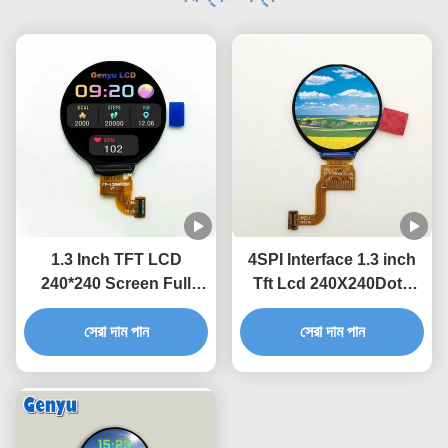
1.3 Inch TFT LCD
4SPI Interface 1.3 inch
240*240 Screen Full
Tft Lcd 240X240Dots
View 1.28" Round LCD
Ips Gc9A01 14Pin Zip
Display For TFT
সেরা দাম পান
Fpc Round Lcd Display
সেরা দাম পান
Watches FPC
For Smart Watches
Connection 24pin
Round Display
Socket FPC Ready