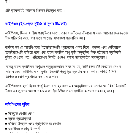
না।
এটি ব্যাকলাইট আলোর পিক্সেল নিয়ন্ত্রণ করে।
আইপিএস (ইন-প্লেন সুইচিং বা সুপার টিএফটি)
আইপিএস, টিএন + ফিল্ম প্রযুক্তির মতো, তরল স্ফটিকের বাঁকানো মাধ্যমে আলোর মেরুকরণের
দিক পরিবর্তন করে, যার ফলে আলোর সংক্রমণ প্রভাবিত হয়।
পার্থক্য হল যে আইপিএসের ইলেক্ট্রোডগুলি প্যানেলের একই দিকে, ধনাত্মক এবং নেতিবাচক
ইলেক্ট্রোডগুলি ছড়িয়ে পড়ে,এবং তরল স্ফটিক অণু ঘূর্ণন অনুভূমিক দিক ঘটেতরল স্ফটিকটি
ঘুরিয়ে দেওয়ার পরে, ওরিয়েন্টেশন দিকটি এখনও গ্লাস সাবস্ট্র্যাটের সমান্তরাল।
যেহেতু তরল স্ফটিকের অণুগুলি অনুভূমিকভাবে সাজানো হয়, তাই সিআরটি মনিটরের দেখার
কোণের মতো আইপিএস বা সুপার টিএফটি প্রযুক্তি ব্যবহার করে দেখার কোণটি 170
ডিগ্রিরও বেশি প্রসারিত করা যেতে পারে।
আইপিএসকে হার্ড স্ক্রিন প্রযুক্তিও বলা হয় এবং এর অনুভূমিকভাবে চলমান আণবিক বিন্যাসটি
টিএন এর তুলনায় আরও শক্ত এবং স্থিতিশীল তরল স্ফটিক কাঠামো সরবরাহ করে।
আইপিএসের সুবিধা
● বিস্তৃত দেখার কোণ
● দ্রুত প্রতিক্রিয়া
● ছবিতে উজ্জ্বল এবং প্রাকৃতিক রং দেখান
● ওয়াটারমার্ক ছাড়াই স্পর্শ