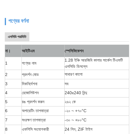
পণ্যের বর্ণনা
এলসিডি পরামিতি
না।
আইটিএম
স্পেসিফিকেশন
1.28 ইঞ্চি আরজিবি কালার সার্কেল টিএফটি
1
পণ্যের নাম
এলসিডি ডিসপ্লে
সাধারণ কালো
2
প্রদর্শন মোড
3
দিকনির্দেশনা
সব
4
রেজোলিউশন
240x240 বিন্দু
5
রঙ প্রদর্শন করুন
২৬২ কে
6
অপারেটিং তাপমাত্রা
-২০ ~ +৭০
°C
7
সংরক্ষণ তাপমাত্রা
-৩০ ~ +৮০
°C
8
এফপিসি সংযোগকারী
24 পিন, ZIF টাইপ