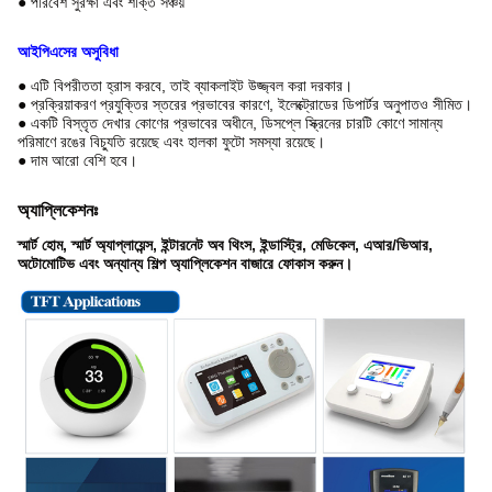
● পরিবেশ সুরক্ষা এবং শক্তি সঞ্চয়
আইপিএসের অসুবিধা
● এটি বিপরীততা হ্রাস করবে, তাই ব্যাকলাইট উজ্জ্বল করা দরকার।
● প্রক্রিয়াকরণ প্রযুক্তির স্তরের প্রভাবের কারণে, ইলেক্ট্রোডের ডিপার্টর অনুপাতও সীমিত।
● একটি বিস্তৃত দেখার কোণের প্রভাবের অধীনে, ডিসপ্লে স্ক্রিনের চারটি কোণে সামান্য
পরিমাণে রঙের বিচ্যুতি রয়েছে এবং হালকা ফুটো সমস্যা রয়েছে।
● দাম আরো বেশি হবে।
অ্যাপ্লিকেশনঃ
স্মার্ট হোম, স্মার্ট অ্যাপ্লায়েন্স, ইন্টারনেট অব থিংস, ইন্ডাস্ট্রি, মেডিকেল, এআর/ভিআর,
অটোমোটিভ এবং অন্যান্য শিল্প অ্যাপ্লিকেশন বাজারে ফোকাস করুন।