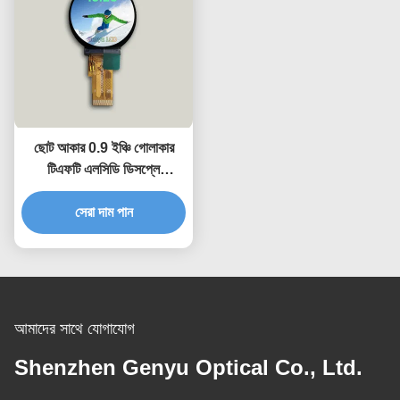
ছোট আকার 0.9 ইঞ্চি গোলাকার
টিএফটি এলসিডি ডিসপ্লে
128x128 রেজোলিউশন এসপিআই
সেরা দাম পান
ইন্টারফেস
আমাদের সাথে যোগাযোগ
Shenzhen Genyu Optical Co., Ltd.