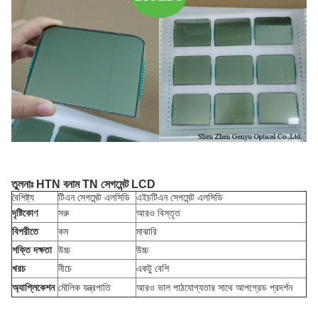
তুলনাঃ HTN বনাম TN সেগমেন্ট LCD
বৈশিষ্ট্য
টিএন সেগমেন্ট এলসিডি
এইচটিএন সেগমেন্ট এলসিডি
দৃষ্টিকোণ
সরু
আরও বিস্তৃত
বিপরীতে
কম
মাঝারি
শক্তি দক্ষতা
উচ্চ
উচ্চ
খরচ
নীচে
একটু বেশি
অ্যাপ্লিকেশন
মৌলিক যন্ত্রপাতি
আরও ভাল পাঠযোগ্যতার সাথে আপগ্রেড প্রদর্শন