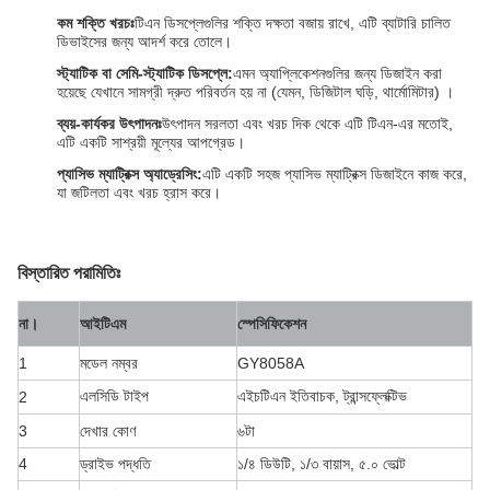
কম শক্তি খরচঃ
টিএন ডিসপ্লেগুলির শক্তি দক্ষতা বজায় রাখে, এটি ব্যাটারি চালিত
ডিভাইসের জন্য আদর্শ করে তোলে।
স্ট্যাটিক বা সেমি-স্ট্যাটিক ডিসপ্লে:
এমন অ্যাপ্লিকেশনগুলির জন্য ডিজাইন করা
হয়েছে যেখানে সামগ্রী দ্রুত পরিবর্তন হয় না (যেমন, ডিজিটাল ঘড়ি, থার্মোমিটার) ।
ব্যয়-কার্যকর উৎপাদনঃ
উৎপাদন সরলতা এবং খরচ দিক থেকে এটি টিএন-এর মতোই,
এটি একটি সাশ্রয়ী মূল্যের আপগ্রেড।
প্যাসিভ ম্যাট্রিক্স অ্যাড্রেসিং:
এটি একটি সহজ প্যাসিভ ম্যাট্রিক্স ডিজাইনে কাজ করে,
যা জটিলতা এবং খরচ হ্রাস করে।
বিস্তারিত পরামিতিঃ
না।
আইটিএম
স্পেসিফিকেশন
1
মডেল নম্বর
GY8058A
এলসিডি টাইপ
এইচটিএন ইতিবাচক, ট্রান্সফ্লেক্টিভ
2
3
দেখার কোণ
৬টা
4
ড্রাইভ পদ্ধতি
১/৪ ডিউটি, ১/৩ বায়াস, ৫.০ ভোল্ট