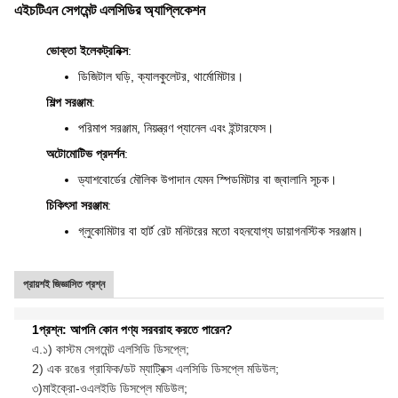
এইচটিএন সেগমেন্ট এলসিডির অ্যাপ্লিকেশন
ভোক্তা ইলেকট্রনিক্স
:
ডিজিটাল ঘড়ি, ক্যালকুলেটর, থার্মোমিটার।
শিল্প সরঞ্জাম
:
পরিমাপ সরঞ্জাম, নিয়ন্ত্রণ প্যানেল এবং ইন্টারফেস।
অটোমোটিভ প্রদর্শন
:
ড্যাশবোর্ডের মৌলিক উপাদান যেমন স্পিডমিটার বা জ্বালানি সূচক।
চিকিৎসা সরঞ্জাম
:
গ্লুকোমিটার বা হার্ট রেট মনিটরের মতো বহনযোগ্য ডায়াগনস্টিক সরঞ্জাম।
প্রায়শই জিজ্ঞাসিত প্রশ্ন
1প্রশ্ন: আপনি কোন পণ্য সরবরাহ করতে পারেন?
এ.১) কাস্টম সেগমেন্ট এলসিডি ডিসপ্লে;
2) এক রঙের গ্রাফিক/ডট ম্যাট্রিক্স এলসিডি ডিসপ্লে মডিউল;
৩)
মাইক্রো-ওএলইডি ডিসপ্লে মডিউল;