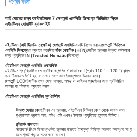
পণ্যের বর্ণনা
স্মার্ট হোমের জন্য কাস্টমাইজড 7 সেগমেন্ট এলসিডি ডিসপ্লে ডিজিটাল স্ক্রিন
এইচটিএন হোয়াইট ব্যাকলাইট
এইচটিএন (হাই ট্রিস্টড নেমেটিক) সেগমেন্ট এলসিডি
একটি বিশেষ ধরনের
সেগমেন্ট ভিত্তিক
এলসিডি ডিসপ্লে
যে ব্যবহার করে
উচ্চ বাঁকা নেমাটিক (HTN)
মৌলিক তুলনায় উন্নত কর্মক্ষমতা
জন্য প্রযুক্তি
TN (Twisted Nematic)
ডিসপ্লে।
এইচটিএন সেগমেন্ট এলসিডি ওভারভিউ
এইচটিএন প্রযুক্তিটি তরল স্ফটিক অণুগুলির বাঁকানো কোণ (প্রায় 110 ° ∼ 120 °) বৃদ্ধি
করে টিএন-তে তৈরি হয়, যা দেখার কোণ এবং বৈসাদৃশ্যকে উন্নত করে।
সেগমেন্ট LCD
স্ট্যাটিক তথ্য যেমন সংখ্যা, অক্ষর বা আইকন প্রদর্শনের জন্য পূর্বনির্ধারিত
আকার বা "বিভাগ" ব্যবহার করুন।
এইচটিএন সেগমেন্ট এলসিডির মূল বৈশিষ্ট্য
উন্নত দেখার কোণ:
টিএন এর তুলনায়, এইচটিএন বিভিন্ন কোণ থেকে আরও ভাল
দৃশ্যমানতা প্রদান করে, যদিও এটি এখনও উন্নত প্রযুক্তির তুলনায় সীমিত।
কন্ট্রাস্ট বাড়ানোঃ
স্ট্যান্ডার্ড টিএন ডিসপ্লেগুলির তুলনায় উচ্চতর বৈসাদৃশ্য বিভিন্ন আলোর অবস্থার মধ্যে
ডিসপ্লেটি পড়তে সহজ করে তোলে।