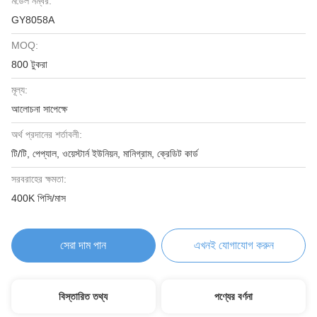
মডেল নম্বর:
GY8058A
MOQ:
800 টুকরা
মূল্য:
আলোচনা সাপেক্ষে
অর্থ প্রদানের শর্তাবলী:
টি/টি, পেপ্যাল, ওয়েস্টার্ন ইউনিয়ন, মানিগ্রাম, ক্রেডিট কার্ড
সরবরাহের ক্ষমতা:
400K পিসি/মাস
সেরা দাম পান
এখনই যোগাযোগ করুন
বিস্তারিত তথ্য
পণ্যের বর্ণনা