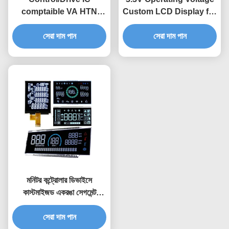
comptaible VA HTN
Custom LCD Display for
Blue Green Backlight
Positive Reflective
COB Segment LCD
সেরা দাম পান
Screen Energy Meter 8
সেরা দাম পান
Module for Customized
Digit 7 Segment
UPS Inverter Display
Monochrome LCD
Panel
মনিটর কন্ট্রোলার ডিভাইসে
কাস্টমাইজড একরঙা সেগমেন্ট
এলসিডি-র জন্য সাদা এলইডি
ব্যাকলাইট সহ বৃহৎ ভিএ ব্ল্যাক কালার
সেরা দাম পান