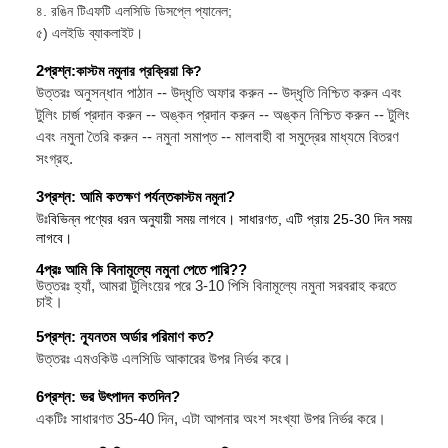
৪. রঙিন টিএফটি এলসিডি ডিসপ্লে প্যানেল;
৫) এলইডি ব্যাকলাইট।
2প্রশ্ন:
কাস্টম নমুনার প্রক্রিয়া কি?
উত্তরঃ অনুসন্ধান পাঠান -- উদ্ধৃতি অফার করুন -- উদ্ধৃতি নিশ্চিত করুন এবং
টুলিং চার্জ প্রদান করুন -- অঙ্কন প্রদান করুন -- অঙ্কন নিশ্চিত করুন -- টুলিং
এবং নমুনা তৈরি করুন -- নমুনা সমাপ্ত -- মালবাহী বা সমুদ্রের মাধ্যমে বিতরণ
সংগ্রহ.
3প্রশ্ন: আমি কতক্ষণ পর্যন্ত
কাস্টম নমুনা
?
উঃ
বিভিন্ন পণ্যের ধরন অনুযায়ী সময় লাগবে। সাধারণত, এটি প্রায় 25-30 দিন সময়
লাগবে।
4প্রঃ আমি কি বিনামূল্যে নমুনা পেতে পারি?
?
উত্তরঃ হ্যাঁ, আমরা টুলিংয়ের পরে 3-10 পিসি বিনামূল্যে নমুনা সরবরাহ করতে
চাই।
5
প্রশ্ন: ন্যূনতম অর্ডার পরিমাণ কত?
উত্তরঃ এমওকিউ এলসিডি আকারের উপর নির্ভর করে।
6
প্রশ্ন: ভর উৎপাদন কতদিন?
একটিঃ সাধারণত 35-40 দিন, এটা আপনার অংশ সংখ্যা উপর নির্ভর করে।