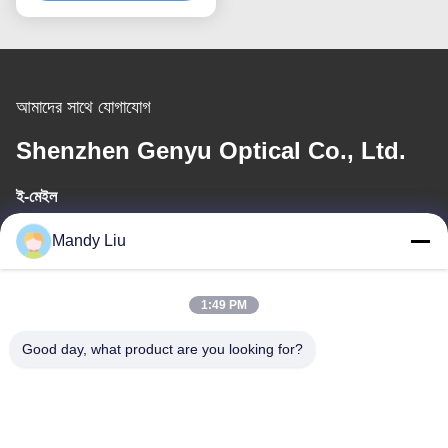
ডিসপ্লে স্ক্রিন
আমাদের সাথে যোগাযোগ
Shenzhen Genyu Optical Co., Ltd.
ই-মেইল
Tan@genyudisplay.com
Mandy Liu
কাজের সময়
1:49 PM
9:00-18:00
Good day, what product are you looking for?
আমাদের ঠিকানা
ঠিকানা
৫ম তলা, ৮ম বিল্ডিং, হুয়াফেং ইন্টারন্যাশনাল স্মার্ট মেড সিটি, শাজিং বাওয়ান, শেনজেন, গুয়াংডং,