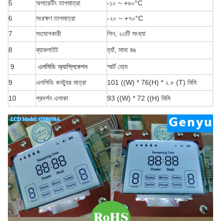
5
অপারেটিং তাপমাত্রা
-১০ ~ +৬০
°C
6
সংরক্ষণ তাপমাত্রা
-২০ ~ +৭০
°C
7
সংযোগকারী
পিন, ২৩টি সংখ্যা
8
ব্যাকলাইট
হ্যাঁ, সাদা রঙ
9
এলসিডি অ্যাপ্লিকেশন
স্মার্ট হোম
9
এলসিডি কনট্যুর মাত্রা
101 ((W) * 76
(H) * ২.৮ (T) মিমি
10
প্রদর্শন এলাকা
93 ((W) * 72 ((H) মিমি