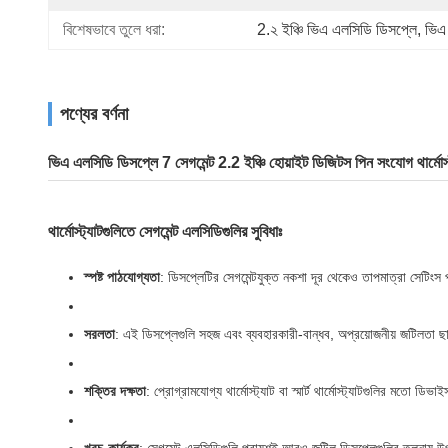
বিশেষভাবে তুলে ধরা:
2.২ ইঞ্চি ভিএ এলসিডি ডিসপ্লে
, 
ভিএ 
পণ্যের বর্ণনা
ভিএ এলসিডি ডিসপ্লে 7 সেগমেন্ট 2.2 ইঞ্চি হোয়াইট ডিজিটস পিন সংযোগ থার্মোস্
থার্মোস্ট্যাটগুলিতে সেগমেন্ট এলসিডিগুলির সুবিধাঃ
স্পষ্ট পাঠযোগ্যতা
: ডিসপ্লেটির সেগমেন্টযুক্ত নকশা দূর থেকেও তাপমাত্রা সেটি
সরলতা
: এই ডিসপ্লেগুলি সহজ এবং ব্যবহারকারী-বান্ধব, অপ্রয়োজনীয় জটিলতা ছ
শক্তির দক্ষতা
: প্রোগ্রামযোগ্য থার্মোস্ট্যাট বা স্মার্ট থার্মোস্ট্যাটগুলির মতো ডি