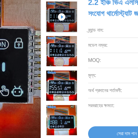
2.2 ইঞ্চি ভিএ এলসি
সংযোগ থার্মোস্ট্যাট জ
ব্র্যান্ড নাম:
মডেল নম্বর:
MOQ:
মূল্য:
অর্থ প্রদানের শর্তাবলী:
সরবরাহের ক্ষমতা:
সেরা দাম পান