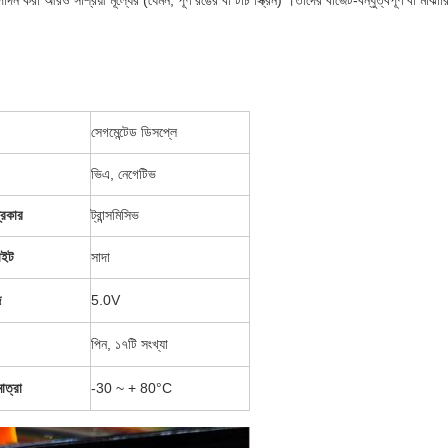
দন করা আরও সাশ্রয়ী মূল্যের (যেমন, পূর্ণ রঙের বা টাচ স্ক্রিন) ।তাদের বাজেট-বন্ধুত্বপূর্ণ বা মাঝা
সেগমেন্টেড ডিসপ্লে
ভিএ, নেগেটিভ
্রকার
ট্রান্সমিসিভ
াইট
সাদা
জ
5.0V
পিন, ১৭টি সংখ্যা
াত্রা
-30 ~ + 80°C