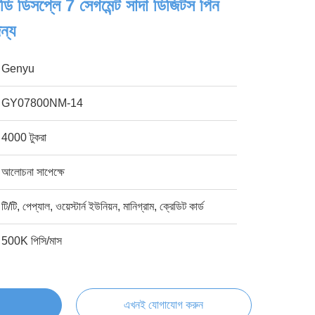
ডি ডিসপ্লে 7 সেগমেন্ট সাদা ডিজিটস পিন
ন্য
Genyu
GY07800NM-14
4000 টুকরা
আলোচনা সাপেক্ষে
টি/টি, পেপ্যাল, ওয়েস্টার্ন ইউনিয়ন, মানিগ্রাম, ক্রেডিট কার্ড
500K পিসি/মাস
এখনই যোগাযোগ করুন