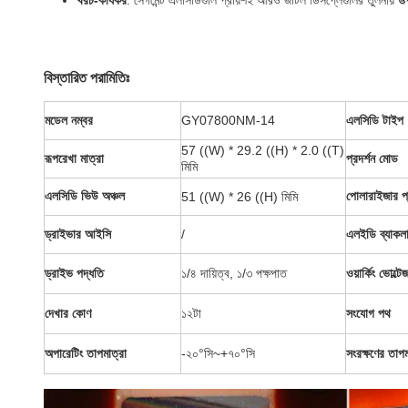
খরচ-কার্যকর
: সেগমেন্ট এলসিডিগুলি প্রায়শই আরও জটিল ডিসপ্লেগুলির তুলনায় উত্পা
বিস্তারিত পরামিতিঃ
মডেল নম্বর
GY07800NM-14
এলসিডি টাইপ
57 ((W) * 29.2 ((H) * 2.0 ((T)
রূপরেখা মাত্রা
প্রদর্শন মোড
মিমি
এলসিডি ভিউ অঞ্চল
পোলারাইজার প
51 ((W) * 26 ((H) মিমি
ড্রাইভার আইসি
/
এলইডি ব্যাকল
ড্রাইভ পদ্ধতি
১/৪ দায়িত্ব, ১/৩ পক্ষপাত
ওয়ার্কিং ভোল্টে
দেখার কোণ
১২টা
সংযোগ পথ
অপারেটিং তাপমাত্রা
-২০°সি~+৭০°সি
সংরক্ষণের তাপম