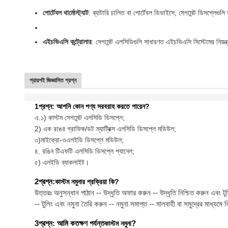
পোর্টেবল থার্মোস্ট্যাট
: ব্যাটারি চালিত বা পোর্টেবল ডিভাইসে, সেগমেন্ট ডিসপ্লেগুল
এইচভিএসি কন্ট্রোলার
: সেগমেন্ট এলসিডিগুলি সাধারণত এইচভিএসি সিস্টেমের নিয়ন্ত
প্রায়শই জিজ্ঞাসিত প্রশ্ন
1প্রশ্ন: আপনি কোন পণ্য সরবরাহ করতে পারেন?
এ.১) কাস্টম সেগমেন্ট এলসিডি ডিসপ্লে;
2) এক রঙের গ্রাফিক/ডট ম্যাট্রিক্স এলসিডি ডিসপ্লে মডিউল;
৩)
মাইক্রো-ওএলইডি ডিসপ্লে মডিউল;
৪. রঙিন টিএফটি এলসিডি ডিসপ্লে প্যানেল;
৫) এলইডি ব্যাকলাইট।
2প্রশ্ন:
কাস্টম নমুনার প্রক্রিয়া কি?
উত্তরঃ অনুসন্ধান পাঠান -- উদ্ধৃতি অফার করুন -- উদ্ধৃতি নিশ্চিত করুন এবং টু
-- টুলিং এবং নমুনা তৈরি করুন -- নমুনা সমাপ্ত -- মালবাহী বা সমুদ্রের মাধ্যমে 
3প্রশ্ন: আমি কতক্ষণ পর্যন্ত
কাস্টম নমুনা
?