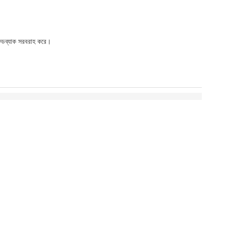
া ফিডব্যাক সরবরাহ করে।