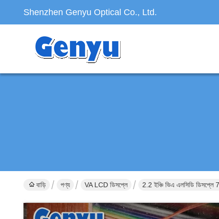
Shenzhen Genyu Optical Co., Ltd.
বাড়ি
পণ্য
VA LCD ডিসপ্লে
2.2 ইঞ্চি ভিএ এলসিডি ডিসপ্লে 7 স