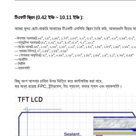
টিএফটি স্ক্রিন (0.42 ইঞ্চি ~ 10.11 ইঞ্চি ):
আমরা মূলত ছোট-মাঝারি আকারের টিএফটি এলসিডি স্ক্রিন তৈরি করি, আকারগুলি নীচের 
--উল্লম্ব প্রকারঃ
0.৮৫", ১.৫", ১.৬৯", ১.৭৭", ১.৮৩", ২.০", ২.২", ২.৩৬", ২.৪", ২.৮", ২.৯৫", ৩.২",
---অনুভূমিক প্রকারঃ
0.৪২", ২.৩১", ৩.৫", ৪.৩", ৫.০", ৭.০", ১০.১"
---বারের ধরনঃ
0.৯৬", ১.০৫", ১.০৬", ১.০৮", ১.১২", ১.১৪", ১.৪২", ১.৪৫", ১.৪৭", ১.৬৫", ১.৯৯", ২.
--- স্কয়ার টাইপঃ
1.৩", ১.৪৪", ১.৫৪", ৩.৯৫"
--- গোলাকার আকৃতিঃ
0.৭১", ০.৯", ০.৯৯", ১.২৮", ১.৩২", ১.৪৫", ১.৪৬", ১.৬", ২.১", ২.৭৬", ৩.৫৪"
---আরটিপি
---সিটিপি
---ব্যাকলাইট
কিছু অংশ আপনার চাহিদা উপর ভিত্তি করে কাস্টমাইজ করা যাবে,
যার মধ্যে রয়েছে FPC, ইন্টারফেস, টাচ প্যানেল, কভার গ্লাস এবং ব্যাকলাইট।