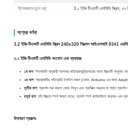
বিশেষভাবে তুলে ধরা:
3.২ ইঞ্চি টিএফটি এলসিডি স্ক্রিন
, 
৩৭ প
পণ্যের বর্ণনা
3.2 ইঞ্চি টিএফটি এলসিডি স্ক্রিন 240x320 পিক্সেল আইএলআই 9341 এমসিই
৩.২ ইঞ্চি টিএফটি এলসিডি সংযোগ এবং ব্যবহারঃ
১ম ধাপ
: পিনআউট অনুযায়ী আপনার মাইক্রোকন্ট্রোলারের সাথে স্ক্রিনটি সংযুক্ত ক
২য় ধাপ
: প্রয়োজনীয় লাইব্রেরি ইনস্টল করুন (যেমন, Arduino এর জন্য 
তৃতীয় ধাপ
: প্রদর্শন শুরু করতে কোড লিখুন এবং গ্রাফিক্স অঙ্কন বা পাঠ্য প্রদর্শন
চতুর্থ ধাপ
: যদি স্ক্রিনে স্পর্শ ক্ষমতা থাকে, আপনি স্পর্শ কার্যকারিতা আরম্ভ এবং ব
উদাহরণ প্রকল্পঃ