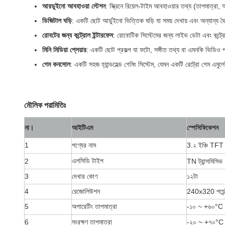
আরডুইনো আবহাওয়া স্টেশন
: স্ক্রিনে রিয়েল-টাইম আবহাওয়ার তথ্য (তাপমাত্রা, আ
ডিজিটাল ঘড়ি
: একটি ছোট আর্ডুইনো ভিত্তিক ঘড়ি যা সময় দেখায় এবং অন্যান্য বৈশি
রোবটের জন্য কন্ট্রোল ইন্টারফেস
: রোবোটিক সিস্টেমের জন্য লাইভ ডেটা এবং কন্ট্রো
মিনি মিডিয়া প্লেয়ার
: একটি ছোট প্রকল্প যা ফটো, সঙ্গীত তথ্য বা এমনকি ভিডিও প্র
গেম কনসোল
: একটি সহজ হ্যান্ডহেল্ড গেমিং সিস্টেম, যেমন একটি রেট্রো গেম এমুলে
মৌলিক পরামিতিঃ
না।
আইটিএম
স্পেসিফিকেশন
1
পণ্যের নাম
3.২ ইঞ্চি TF
এলসিডি টাইপ
2
TN ট্রান্সমিসিভ
3
দেখার কোণ
১২টা
4
রেজোলিউশন
240x320 পয়েন
5
অপারেটিং তাপমাত্রা
-১০ ~ +৬০
°C
6
সংরক্ষণ তাপমাত্রা
-২০ ~ +৭০
°C