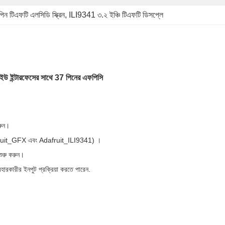
িন টিএফটি এলসিডি স্ক্রিন
, 
ILI9341 ৩.২ ইঞ্চি টিএফটি ডিসপ্লে
উ ইন্টারফেসের সাথে 37 পিনের এফপিসি
রুন।
Adafruit_GFX এবং Adafruit_ILI9341) ।
 শুরু করুন।
্যবহারকারীর ইনপুট প্রক্রিয়া করতে পারেন.