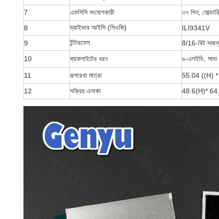
7
এফপিসি সংযোগকারী
৩৭ পিন, সোল্ডার
ড্রাইভার আইসি (সিওজি)
8
ILI9341V
ইন্টারফেস
9
8/16-বিট সমান
10
ব্যাকলাইটের ধরন
৬-এলইডি, সাদা
11
রূপরেখা মাত্রা
55.04 ((H) *
12
সক্রিয় এলাকা
48.6
(H)
* 64