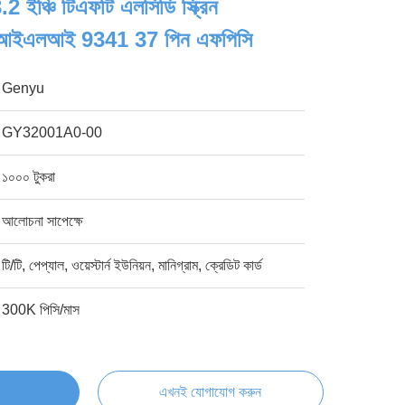
2 ইঞ্চি টিএফটি এলসিডি স্ক্রিন
 আইএলআই 9341 37 পিন এফপিসি
Genyu
GY32001A0-00
১০০০ টুকরা
আলোচনা সাপেক্ষে
টি/টি, পেপ্যাল, ওয়েস্টার্ন ইউনিয়ন, মানিগ্রাম, ক্রেডিট কার্ড
300K পিসি/মাস
এখনই যোগাযোগ করুন