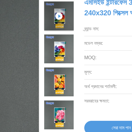
এমসিইউ ইন্টারফেস 3.
240x320 পিক্সেল
ব্র্যান্ড নাম:
মডেল নম্বর:
MOQ:
মূল্য:
অর্থ প্রদানের শর্তাবলী:
সরবরাহের ক্ষমতা:
সেরা দাম পান