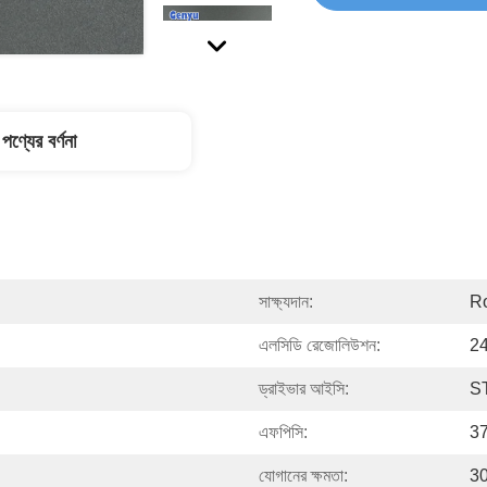
পণ্যের বর্ণনা
সাক্ষ্যদান:
R
এলসিডি রেজোলিউশন:
24
ড্রাইভার আইসি:
S
এফপিসি:
37
যোগানের ক্ষমতা:
30