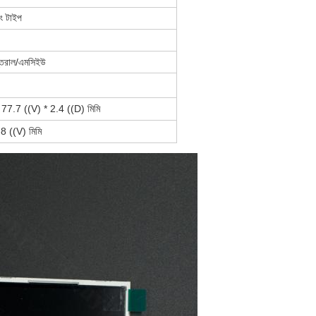
িং টাইপ
্তরাল/এমসিইউ
 77.7 ((V) * 2.4 ((D)
মিমি
.8 ((V)
মিমি