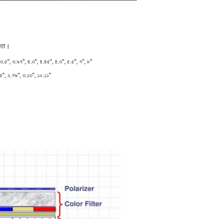
মতো।
 ৩.৫", ৩.৯৭", ৪.৩", ৪.৪৫", ৪.৩", ৫.৫", ৭", ৮"
২৫", ২.৭৯", ৩.১৩", ১০.১১"