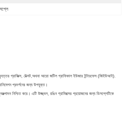
প্লে
মন বৃহত্তর গ্রাফিক্স, টেক্সট,অথবা আরো জটিল গ্রাফিকাল ইউজার ইন্টারফেস (জিইউআই).
যানিমেশন প্রদর্শনের জন্য উপযুক্ত।
রুত্পাদন নিশ্চিত করে। এটি উজ্জ্বল, রঙিন গ্রাফিক্সের প্রয়োজনের জন্য ডিসপ্লেটিকে