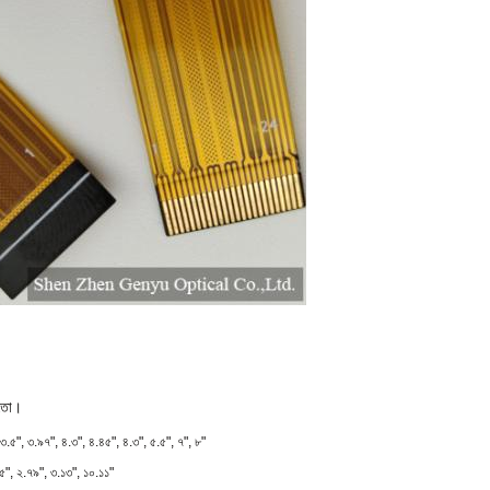
মতো।
 ৩.৫", ৩.৯৭", ৪.৩", ৪.৪৫", ৪.৩", ৫.৫", ৭", ৮"
২৫", ২.৭৯", ৩.১৩", ১০.১১"