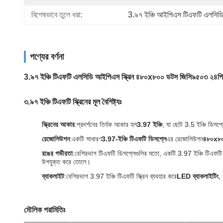
বিশেষভাবে তুলে ধরা:
3.৯৭ ইঞ্চি আইপিএস টিএফটি এলসিডি
পণ্যের বর্ণনা
3.৯৭ ইঞ্চি টিএফটি এলসিডি আইপিএস স্ক্রিন ৪৮০x৮০০ ডটস জিসি৯৫০৩ ২৪প
৩.৯৭ ইঞ্চি টিএফটি স্ক্রিনের মূল বৈশিষ্ট্যঃ
স্ক্রিনের আকার
:
প্রদর্শনের তির্যক আকার হল
3.97 ইঞ্চি
, যা ছোট 3.5 ইঞ্চি ডিসপ্
রেজোলিউশন
:
একটি সাধারণ
3.97-ইঞ্চি টিএফটি ডিসপ্লে
এর রেজোলিউশন
৪৮০x৮০০
রঙের গভীরতা
:
বেশিরভাগ টিএফটি ডিসপ্লেগুলির মতো, একটি 3.97 ইঞ্চি টিএফটি স্
উপযুক্ত করে তোলে।
ব্যাকলাইট
:
বেশিরভাগ 3.97 ইঞ্চি টিএফটি স্ক্রিন ব্যবহার করে
LED ব্যাকলাইটিং
,
মৌলিক পরামিতিঃ