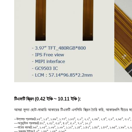
টিএফটি স্ক্রিন (0.42 ইঞ্চি ~ 10.11 ইঞ্চি ):
আমরা মূলত ছোট-মাঝারি আকারের টিএফটি এলসিডি স্ক্রিন তৈরি করি, আকারগুলি নীচের 
--উল্লম্ব প্রকারঃ
0.৮৫", ১.৫", ১.৬৯", ১.৭৭", ১.৮৩", ২.০", ২.২", ২.৩৬", ২.৪", ২.৮", ২.৯৫", ৩.২",
---অনুভূমিক প্রকারঃ
0.৪২", ২.৩১", ৩.৫", ৪.৩", ৫.০", ৭.০", ১০.১"
---বারের ধরনঃ
0.৯৬", ১.০৫", ১.০৬", ১.০৮", ১.১২", ১.১৪", ১.৪২", ১.৪৫", ১.৪৭", ১.৬৫", ১.৯৯", ২.
--- স্কয়ার টাইপঃ
1.৩", ১.৪৪", ১.৫৪", ৩.৯৫"