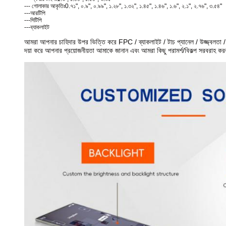
--- গোলাকার আকৃতিঃ
0.৭১", ০.৯", ০.৯৯", ১.২৮", ১.৩২", ১.৪৫", ১.৪৬", ১.৬", ২.১", ২.৭৬", ৩.৫৪"
---আরটিপি
---সিটিপি
---ব্যাকলাইট
আমরা আপনার চাহিদার উপর ভিত্তি করে FPC / ব্যাকলাইট / টাচ প্যানেল / উজ্জ্বলতা /
দয়া করে আপনার প্রয়োজনীয়তা আমাকে জানান এবং আমরা কিছু পরামর্শ/বিকল্প সরবরাহ ক