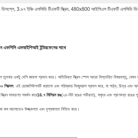
 ডিসপ্লে
, 
3.৯৭ ইঞ্চি এলসিডি টিএফটি স্ক্রিন
, 
480x800 আইপিএস টিএফটি এলসিডি ডিস
িন এফপিসি এমআইপিআই ইন্টারফেসের সাথে
লে তুলনায় একটু বেশি জায়গা প্রদান করে। অতিরিক্ত স্ক্রিন স্পেস আরো বিস্তারিত বিষয়বস্তু, যে
 পিক্সেল
. এই রেজোলিউশনটি ধারালো এবং পরিষ্কার ভিজ্যুয়াল প্রদান করে, যা পাঠ্য, চিত্র এবং অ্
ক্রিন সাধারণত সমর্থন করে
16.৭ মিলিয়ন রঙ
(২৪-বিট রঙের গভীরতা), সমৃদ্ধ এবং প্রাণবন্ত রঙের পুন
 যা কম আলোতেও উজ্জ্বলতা এবং দৃশ্যমানতা নিশ্চিত করে।