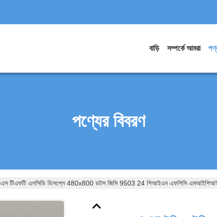
বাড়ি
সম্পর্কে আমরা
পণ্
পণ্যের বিবরণ
িএস টিএফটি এলসিডি ডিসপ্লে 480x800 ডটস জিসি 9503 24 পিআইএন এফপিসি এমআইপিআই ই