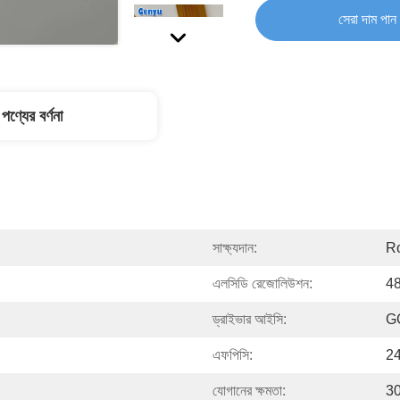
সেরা দাম পান
পণ্যের বর্ণনা
সাক্ষ্যদান:
R
এলসিডি রেজোলিউশন:
48
ড্রাইভার আইসি:
G
এফপিসি:
24
যোগানের ক্ষমতা:
30