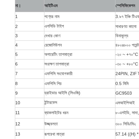
না।
আইটিএম
স্পেসিফিকেশন
1
পণ্যের নাম
3.৯৭ ইঞ্চি টিএ
এলসিডি টাইপ
2
সাধারণত কালো
3
দেখার কোণ
বিনামূল্যে
4
রেজোলিউশন
৪৮০x৮০০ পয়েন্ট
5
অপারেটিং তাপমাত্রা
-২০ ~ +৭০
°C
6
সংরক্ষণ তাপমাত্রা
-৩০ ~ +৮০
°C
7
এফপিসি সংযোগকারী
24PIN, ZIF 
8
এফপিসি পিচ
0.5 মিমি
ড্রাইভার আইসি (সিওজি)
9
GC9503
ইন্টারফেস
10
এমআইপিআই
11
ব্যাকলাইটের ধরন
৮-এলইডি, সাদা
12
উজ্জ্বলতা
৩০০ সিডি/মি২
13
রূপরেখা মাত্রা
57.14 ((H) *