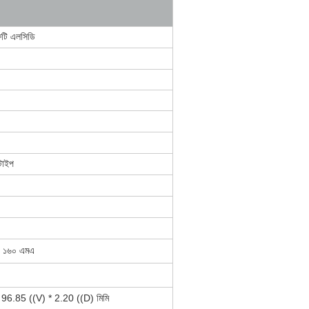
ফটি এলসিডি
টাইপ
, ১৬০ এমএ
 96.85 ((V) * 2.20 ((D)
মিমি