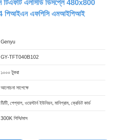
স টিএফটি এলসিডি ডিসপ্লে 480x800
24 পিআইএন এফপিসি এমআইপিআই
Genyu
GY-TFT040B102
১০০০ টুকরা
আলোচনা সাপেক্ষে
টি/টি, পেপ্যাল, ওয়েস্টার্ন ইউনিয়ন, মানিগ্রাম, ক্রেডিট কার্ড
300K পিসি/মাস