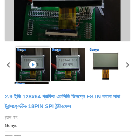
2.9 ইঞ্চি 128x64 গ্রাফিক এলসিডি ডিসপ্লে FSTN কালো সাদা
ট্রান্সফ্লেক্টিভ 18PIN SPI ইন্টারফেস
ব্র্যান্ড নাম:
Genyu