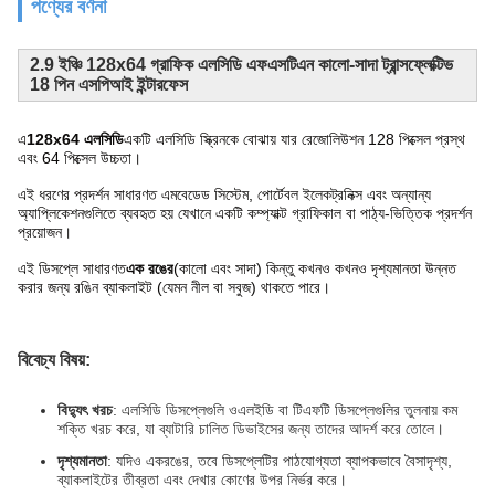
পণ্যের বর্ণনা
2.9 ইঞ্চি 128x64 গ্রাফিক এলসিডি এফএসটিএন কালো-সাদা ট্রান্সফ্লেক্টিভ
18 পিন এসপিআই ইন্টারফেস
এ
128x64 এলসিডি
একটি এলসিডি স্ক্রিনকে বোঝায় যার রেজোলিউশন 128 পিক্সেল প্রস্থ
এবং 64 পিক্সেল উচ্চতা।
এই ধরণের প্রদর্শন সাধারণত এমবেডেড সিস্টেম, পোর্টেবল ইলেকট্রনিক্স এবং অন্যান্য
অ্যাপ্লিকেশনগুলিতে ব্যবহৃত হয় যেখানে একটি কম্প্যাক্ট গ্রাফিকাল বা পাঠ্য-ভিত্তিক প্রদর্শন
প্রয়োজন।
এই ডিসপ্লে সাধারণত
এক রঙের
(কালো এবং সাদা) কিন্তু কখনও কখনও দৃশ্যমানতা উন্নত
করার জন্য রঙিন ব্যাকলাইট (যেমন নীল বা সবুজ) থাকতে পারে।
বিবেচ্য বিষয়:
বিদ্যুৎ খরচ
: এলসিডি ডিসপ্লেগুলি ওএলইডি বা টিএফটি ডিসপ্লেগুলির তুলনায় কম
শক্তি খরচ করে, যা ব্যাটারি চালিত ডিভাইসের জন্য তাদের আদর্শ করে তোলে।
দৃশ্যমানতা
: যদিও একরঙের, তবে ডিসপ্লেটির পাঠযোগ্যতা ব্যাপকভাবে বৈসাদৃশ্য,
ব্যাকলাইটের তীব্রতা এবং দেখার কোণের উপর নির্ভর করে।