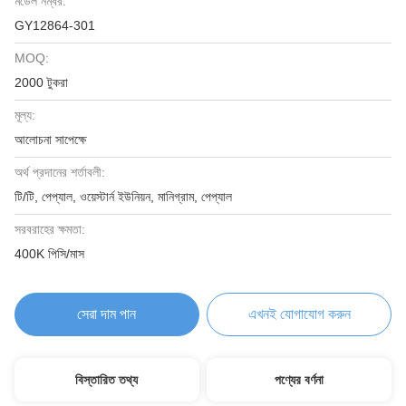
মডেল নম্বর:
GY12864-301
MOQ:
2000 টুকরা
মূল্য:
আলোচনা সাপেক্ষে
অর্থ প্রদানের শর্তাবলী:
টি/টি, পেপ্যাল, ওয়েস্টার্ন ইউনিয়ন, মানিগ্রাম, পেপ্যাল
সরবরাহের ক্ষমতা:
400K পিসি/মাস
সেরা দাম পান
এখনই যোগাযোগ করুন
বিস্তারিত তথ্য
পণ্যের বর্ণনা