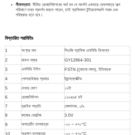
সীমাবদ্ধতা
: সীমিত রেজোলিউশনের অর্থ হল যে আপনি একবারে কেবলমাত্র অল্প
পরিমাণে তথ্য প্রদর্শন করতে পারেন, তাই গ্রাফিকাল ইন্টারফেসগুলি সহজ এবং
পরিষ্কার হতে হবে।
বিস্তারিত পরামিতিঃ
1
পণ্যের নাম
সিওজি গ্রাফিক এলসিডি ডিসপ্লে
2
মডেল নম্বর
GY12864-301
এলসিডি টাইপ
3
FSTN ((কালো-সাদা), ইতিবাচক
4
পোলারাইজার প্রকার
ট্রান্সফ্লেক্টিভ
5
দেখার কোণ
১২টা
6
রেজোলিউশন
১২৮x৬৪ ডট
7
ড্রাইভ পদ্ধতি
মেষপালক, ১/৯
8
কাজের ভোল্টেজ
3.0V
অপারেটিং তাপমাত্রা
-২০ ~ +৭০
°C
9
সংরক্ষণ তাপমাত্রা
-২০ ~ +৭০
°C
10