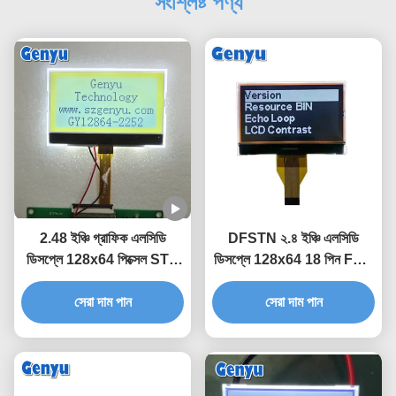
সংশ্লিষ্ট পণ্য
2.48 ইঞ্চি গ্রাফিক এলসিডি
DFSTN ২.৪ ইঞ্চি এলসিডি
ডিসপ্লে 128x64 পিক্সেল STN
ডিসপ্লে 128x64 18 পিন FPC
সাদা ব্যাকলাইট সহ হলুদ-সবুজ
SPI COG এলসিডি হ্যান্ডহেল্ড
সেরা দাম পান
ডিভাইসের জন্য
সেরা দাম পান