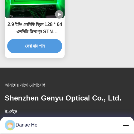
2.9 ইঞ্চি এলসিডি স্ক্রিন 128 * 64
এলসিডি ডিসপ্লে STN
ট্রান্সফ্লেক্টিভ গ্রিন ব্যাকলাইট
সেরা দাম পান
আমাদের সাথে যোগাযোগ
Shenzhen Genyu Optical Co., Ltd.
ই-মেইল
Tan@genyudisplay.com
Danae He