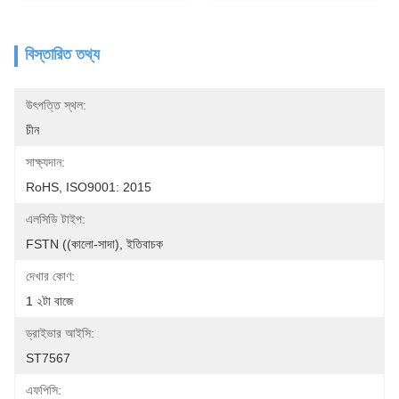
বিস্তারিত তথ্য
উৎপত্তি স্থল:
চীন
সাক্ষ্যদান:
RoHS, ISO9001: 2015
এলসিডি টাইপ:
FSTN ((কালো-সাদা), ইতিবাচক
দেখার কোণ:
1 ২টা বাজে
ড্রাইভার আইসি:
ST7567
এফপিসি: