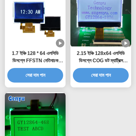
1.7 ইঞ্চি 128 * 64 এলসিডি
2.15 ইঞ্চি 128x64 এলসিডি
ডিসপ্লে FFSTN নেতিবাচক
ডিসপ্লে COG ডট ম্যাট্রিক্স
1.8V 21PIN সমান্তরাল
FSTN ST7567 10PIN
সেরা দাম পান
ইন্টারফেস
সেরা দাম পান
সকেট টাইপ