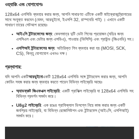
ওয়্যারিং এবং যোগাযোগঃ
128x64 এলসিডি ব্যবহার করার জন্য, আপনি সাধারণত এটিকে একটি মাইক্রোকন্ট্রোলারের
সাথে সংযুক্ত করবেন (যেমন, আরডুইনো, ইএসপি 32, রাস্পবেরি পাই) । এখানে একটি
সাধারণ তারের সেটআপ রয়েছেঃ
আই২সি ইন্টারফেসের জন্য
: কেবলমাত্র দুটি ডেটা পিনের প্রয়োজন (ঘড়ির জন্য
এসসিএল এবং ডেটার জন্য এসডিএ), পাওয়ার (ভিসিসি) এবং গ্রাউন্ড (জিএনডি) সহ।
এসপিআই ইন্টারফেসের জন্য
: অতিরিক্ত পিন ব্যবহার করা হয় (MOSI, SCK,
CS), কিন্তু যোগাযোগ এখনও দক্ষ।
গ্রন্থাগার:
যদি আপনি একটি
আরডুইনো
একটি 128x64 এলসিডি সঙ্গে ইন্টারফেস করার জন্য, আপনি
কোডিং সহজ করার জন্য ব্যবহার করতে পারেন বিভিন্ন লাইব্রেরি আছেঃ
অ্যাডফ্রুট জিএফএক্স লাইব্রেরি
: একটি গ্রাফিক্স লাইব্রেরি যা 128x64 এলসিডি সহ
বিভিন্ন প্রদর্শন সমর্থন করে।
U8g2 লাইব্রেরি
: এক রঙের গ্রাফিক্যাল ডিসপ্লে নিয়ে কাজ করার জন্য একটি
জনপ্রিয় লাইব্রেরি, যা বিভিন্ন রেজোলিউশন এবং ইন্টারফেস (আই২সি, এসপিআই)
সমর্থন করে।