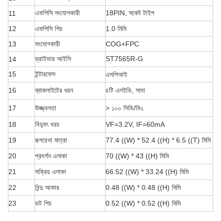
এফপিসি সংযোগকারী
18PIN, সকেট টাইপ
11
12
এফপিসি পিচ
1.0 মিমি
13
সংযোগকারী
COG+FPC
ড্রাইভার আইসি
ST7565R-G
14
15
ইন্টারফেস
এসপিআই
16
ব্যাকলাইটের ধরন
৪টি এলইডি, সাদা
17
উজ্জ্বলতা
> ১০০ সিডি/মি২
18
বিদ্যুৎ খরচ
VF=3.2V, IF=60mA
19
রূপরেখা মাত্রা
77.4 ((W) * 52.4 ((H) * 6.5 ((T) মিমি
20
প্রদর্শন এলাকা
70 ((W) * 43 ((H) মিমি
21
সক্রিয় এলাকা
66.52 ((W) * 33.24 ((H) মিমি
22
বিন্দু আকার
0.48 ((W) * 0.48 ((H) মিমি
23
ডট পিচ
0.52 ((W) * 0.52 ((H) মিমি