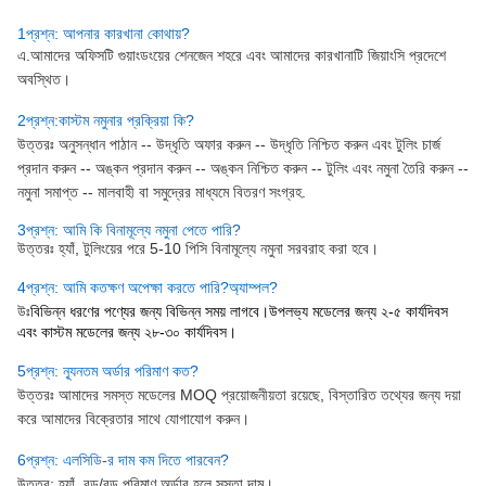
1প্রশ্ন: আপনার কারখানা কোথায়?
এ.
আমাদের অফিসটি গুয়াংডংয়ের শেনজেন শহরে এবং আমাদের কারখানাটি জিয়াংসি প্রদেশে
অবস্থিত।
2প্রশ্ন:
কাস্টম নমুনার প্রক্রিয়া কি?
উত্তরঃ অনুসন্ধান পাঠান -- উদ্ধৃতি অফার করুন -- উদ্ধৃতি নিশ্চিত করুন এবং টুলিং চার্জ
প্রদান করুন -- অঙ্কন প্রদান করুন -- অঙ্কন নিশ্চিত করুন -- টুলিং এবং নমুনা তৈরি করুন --
নমুনা সমাপ্ত -- মালবাহী বা সমুদ্রের মাধ্যমে বিতরণ সংগ্রহ.
3প্রশ্ন: আমি কি বিনামূল্যে নমুনা পেতে পারি?
উত্তরঃ হ্যাঁ, টুলিংয়ের পরে 5-10 পিসি বিনামূল্যে নমুনা সরবরাহ করা হবে।
4প্রশ্ন: আমি কতক্ষণ অপেক্ষা করতে পারি?
অ্যাম্পল
?
উঃ
বিভিন্ন ধরণের পণ্যের জন্য বিভিন্ন সময় লাগবে।
উপলভ্য মডেলের জন্য ২-৫ কার্যদিবস
এবং কাস্টম মডেলের জন্য ২৮-৩০ কার্যদিবস।
5
প্রশ্ন: ন্যূনতম অর্ডার পরিমাণ কত?
উত্তরঃ আমাদের সমস্ত মডেলের MOQ প্রয়োজনীয়তা রয়েছে, বিস্তারিত তথ্যের জন্য দয়া
করে আমাদের বিক্রেতার সাথে যোগাযোগ করুন।
6প্রশ্ন: এলসিডি-র দাম কম দিতে পারবেন?
উত্তর: হ্যাঁ, বড়/বড় পরিমাণ অর্ডার হলে সস্তা দাম।