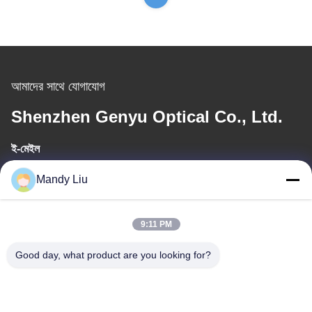
আমাদের সাথে যোগাযোগ
Shenzhen Genyu Optical Co., Ltd.
ই-মেইল
Tan@genyudisplay.com
Mandy Liu
কাজের সময়
9:11 PM
9:00-18:00
Good day, what product are you looking for?
আমাদের ঠিকানা
ঠিকানা
৫ম তলা, ৮ম বিল্ডিং, হুয়াফেং ইন্টারন্যাশনাল স্মার্ট মেড সিটি, শাজিং বাওয়ান, শেনজেন, গুয়াংডং,