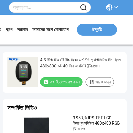
য
ব্লগ
সমাধান
আমাদের সাথে যোগাযোগ
উদ্ধৃতি
4.3 ইঞ্চি টিএফটি টাচ স্ক্রিন এলসিডি ক্যাপাসিটিভ টাচ স্ক্রিন
480x800 ডট 40 পিন আরজিবি ইন্টারফেস
এখনই যোগাযোগ করুন
আরও জানুন
সম্পর্কিত ভিডিও
3.95 ইঞ্চি IPS TFT LCD
ডিসপ্লে মডিউল 480x480 RGB
ইন্টারফেস