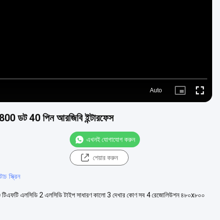
Video
Auto
Picture-
Fullscre
in-
Picture
480x800 ডট 40 পিন আরজিবি ইন্টারফেস
এখনই যোগাযোগ করুন
শেয়ার করুন
চ স্ক্রিন
ইঞ্চি টিএফটি এলসিডি 2 এলসিডি টাইপ সাধারণ কালো 3 দেখার কোণ সব 4 রেজোলিউশন ৪৮০x৮০০