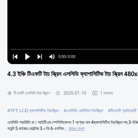
Loaded
:
0%
0:00
/
0:00
Play
Play
Play
Mute
Current
Duration
next
next
4.3 ইঞ্চি টিএফটি টাচ স্ক্রিন এলসিডি ক্যাপাসিটিভ টাচ স্ক্রিন 
Time
টিএফটি এলসিডি টাচ স্ক্রিন
2025-01-10
1 মতামত
#
TFT LCD ক্যাপাসিটিভ টাচস্ক্রিন
#
এলসিডি রেসিসিভ টাচস্ক্রিন
#
টিএফটি প্রতিরোধী টা
এলসিডি পরামিতি না। আইটিএম স্পেসিফিকেশন 1 পণ্যের নাম 4ক্যাপাসিটিভ টাচস্ক্রিন সহ.3-
পয়েন্ট 5 কাজের ভোল্টেজ 3.৩ ভি 6 এলসিড...
আরও দেখুন