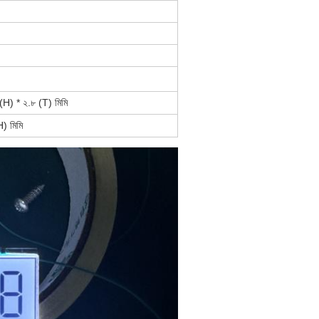
(H) * ২.৮ (T) মিমি
) মিমি