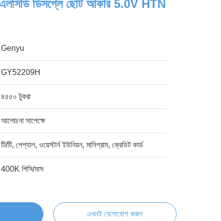
্ট এলসিডি ডিসপ্লে ছোট আকার 5.0V HTN
Genyu
GY52209H
৪৫৫০ টুকরা
আলোচনা সাপেক্ষে
টি/টি, পেপ্যাল, ওয়েস্টার্ন ইউনিয়ন, মানিগ্রাম, ক্রেডিট কার্ড
400K পিসি/মাস
এখনই যোগাযোগ করুন