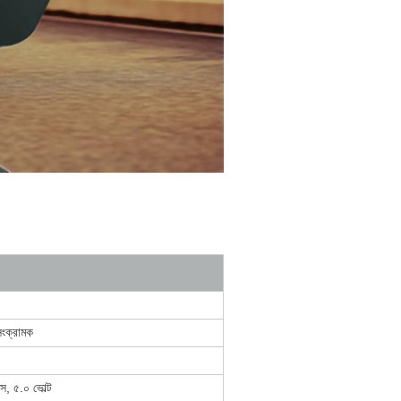
ংক্রামক
াস, ৫.০ ভোল্ট