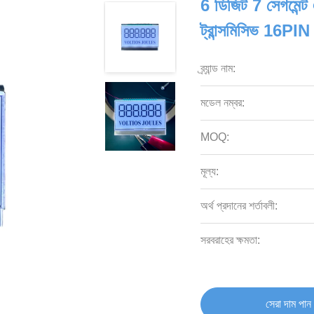
6 ডিজিট 7 সেগমেন
ট্রান্সমিসিভ 16PIN
ব্র্যান্ড নাম:
মডেল নম্বর:
MOQ:
মূল্য:
অর্থ প্রদানের শর্তাবলী:
সরবরাহের ক্ষমতা:
সেরা দাম পান