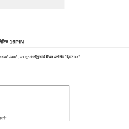
্সমিসিভ 16PIN
য়
১১০°-১৬০°
, এর তুলনায়
স্ট্যান্ডার্ড টিএন এলসিডি স্ক্রিনে ৯০°
.
দর্শন