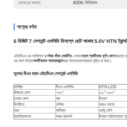
যোগানের ক্ষমতা:
400K পিসি/মাস
পণ্যের বর্ণনা
6 ডিজিট 7 সেগমেন্ট এলসিডি ডিসপ্লে ছোট আকার 5.0V HTN ট্রান
এইচটিএন এর সংক্ষিপ্ত রূপ
উচ্চ বাঁকা নেমাটিক
, যেখানে
তরল স্ফটিকের ঘূর্ণন কোণ
বাড়ানো হ
এর ফলে উন্নত
অপটিক্যাল পারফরম্যান্স
খরচ উল্লেখযোগ্যভাবে বৃদ্ধি না করে।
তুলনাঃ টিএন বনাম এইচটিএন সেগমেন্ট এলসিডি
বৈশিষ্ট্য
টিএন এলসিডি
HTN LCD
বাঁকানো কোণ
~৯০°
১১০°-১৬০°
দেখার কোণ
সরু
উন্নত
বিপরীতে
বেসিক
আরও ভালো
খরচ
সর্বনিম্ন
একটু বেশি
অ্যাপ্লিকেশন
সহজ প্রদর্শন
উন্নত পাঠযোগ্যতা প্র