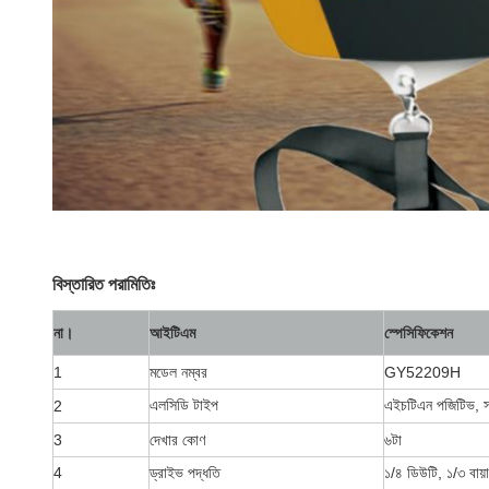
বিস্তারিত পরামিতিঃ
না।
আইটিএম
স্পেসিফিকেশন
1
মডেল নম্বর
GY52209H
এলসিডি টাইপ
এইচটিএন পজিটিভ, স
2
3
দেখার কোণ
৬টা
4
ড্রাইভ পদ্ধতি
১/৪ ডিউটি, ১/৩ বায়