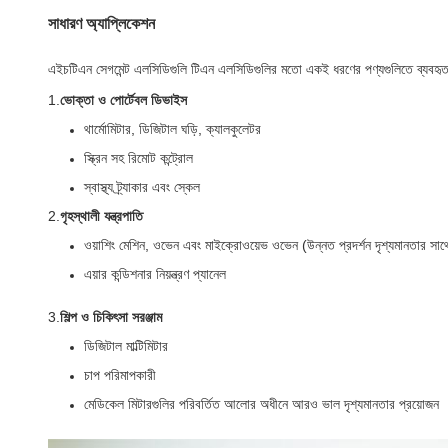
সাধারণ অ্যাপ্লিকেশন
এইচটিএন সেগমেন্ট এলসিডিগুলি টিএন এলসিডিগুলির মতো একই ধরণের পণ্যগুলিতে ব্যবহৃত
1.
ভোক্তা ও পোর্টেবল ডিভাইস
থার্মোমিটার, ডিজিটাল ঘড়ি, ক্যালকুলেটর
স্ক্রিন সহ রিমোট কন্ট্রোল
স্বাস্থ্য ট্র্যাকার এবং স্কেল
2.
গৃহস্থালী যন্ত্রপাতি
ওয়াশিং মেশিন, ওভেন এবং মাইক্রোওয়েভ ওভেন (উন্নত প্রদর্শন দৃশ্যমানতার সাথ
এয়ার কন্ডিশনার নিয়ন্ত্রণ প্যানেল
3.
শিল্প ও চিকিৎসা সরঞ্জাম
ডিজিটাল মাল্টিমিটার
চাপ পরিমাপকারী
মেডিকেল মিটারগুলির পরিবর্তিত আলোর অধীনে আরও ভাল দৃশ্যমানতার প্রয়োজন