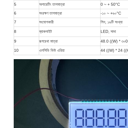
5
অপারেটিং তাপমাত্রা
0 ~ + 50
°C
6
সংরক্ষণ তাপমাত্রা
-১০ ~ +৬০
°C
7
সংযোগকারী
পিন, ১৬টি সংখ্যা
8
ব্যাকলাইট
LED, সাদা
9
রূপরেখা মাত্রা
48.0 ((W) * ৩০0
10
এলসিডি ভিউ এরিয়া
44 ((W) * 24 ((H